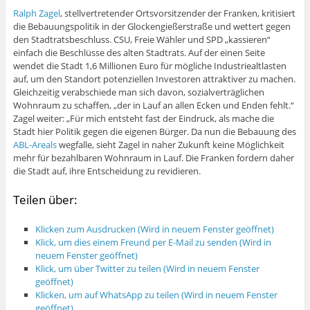
Ralph Zagel
, stellvertretender Ortsvorsitzender der Franken, kritisiert
die Bebauungspolitik in der Glockengießerstraße und wettert gegen
den Stadtratsbeschluss. CSU, Freie Wähler und SPD „kassieren“
einfach die Beschlüsse des alten Stadtrats. Auf der einen Seite
wendet die Stadt 1,6 Millionen Euro für mögliche Industriealtlasten
auf, um den Standort potenziellen Investoren attraktiver zu machen.
Gleichzeitig verabschiede man sich davon, sozialverträglichen
Wohnraum zu schaffen, „der in Lauf an allen Ecken und Enden fehlt.“
Zagel weiter: „Für mich entsteht fast der Eindruck, als mache die
Stadt hier Politik gegen die eigenen Bürger. Da nun die Bebauung des
ABL-Areals
wegfalle, sieht Zagel in naher Zukunft keine Möglichkeit
mehr für bezahlbaren Wohnraum in Lauf. Die Franken fordern daher
die Stadt auf, ihre Entscheidung zu revidieren.
Teilen über:
Klicken zum Ausdrucken (Wird in neuem Fenster geöffnet)
Klick, um dies einem Freund per E-Mail zu senden (Wird in
neuem Fenster geöffnet)
Klick, um über Twitter zu teilen (Wird in neuem Fenster
geöffnet)
Klicken, um auf WhatsApp zu teilen (Wird in neuem Fenster
geöffnet)