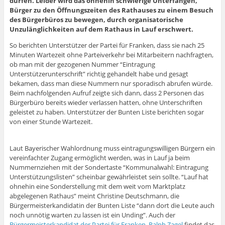
dürfen. Leider wird das ohnehin schwierige Unterfangen,
Bürger zu den Öffnungszeiten des Rathauses zu einem Besuch
des Bürgerbüros zu bewegen, durch organisatorische
Unzulänglichkeiten auf dem Rathaus in Lauf erschwert.
So berichten Unterstützer der Partei für Franken, dass sie nach 25
Minuten Wartezeit ohne Parteiverkehr bei Mitarbeitern nachfragten,
ob man mit der gezogenen Nummer “Eintragung
Unterstützerunterschrift” richtig gehandelt habe und gesagt
bekamen, dass man diese Nummern nur sporadisch abrufen würde.
Beim nachfolgenden Aufruf zeigte sich dann, dass 2 Personen das
Bürgerbüro bereits wieder verlassen hatten, ohne Unterschriften
geleistet zu haben. Unterstützer der Bunten Liste berichten sogar
von einer Stunde Wartezeit.
Laut Bayerischer Wahlordnung muss eintragungswilligen Bürgern ein
vereinfachter Zugang ermöglicht werden, was in Lauf ja beim
Nummernziehen mit der Sondertaste “Kommunalwahl: Eintragung
Unterstützungslisten” scheinbar gewährleistet sein sollte. “Lauf hat
ohnehin eine Sonderstellung mit dem weit vom Marktplatz
abgelegenen Rathaus” meint Christine Deutschmann, die
Bürgermeisterkandidatin der Bunten Liste “dann dort die Leute auch
noch unnötig warten zu lassen ist ein Unding”. Auch der
Bürgermeisterkandidat der Partei für Franken, Ralph Zagel
findet das