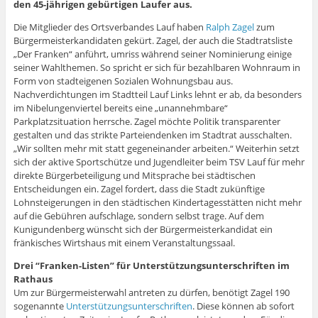
den 45-jährigen gebürtigen Laufer aus.
Die Mitglieder des Ortsverbandes Lauf haben
Ralph Zagel
zum
Bürgermeisterkandidaten gekürt. Zagel, der auch die Stadtratsliste
„Der Franken“ anführt, umriss während seiner Nominierung einige
seiner Wahlthemen. So spricht er sich für bezahlbaren Wohnraum in
Form von stadteigenen Sozialen Wohnungsbau aus.
Nachverdichtungen im Stadtteil Lauf Links lehnt er ab, da besonders
im Nibelungenviertel bereits eine „unannehmbare“
Parkplatzsituation herrsche. Zagel möchte Politik transparenter
gestalten und das strikte Parteiendenken im Stadtrat ausschalten.
„Wir sollten mehr mit statt gegeneinander arbeiten.“ Weiterhin setzt
sich der aktive Sportschütze und Jugendleiter beim TSV Lauf für mehr
direkte Bürgerbeteiligung und Mitsprache bei städtischen
Entscheidungen ein. Zagel fordert, dass die Stadt zukünftige
Lohnsteigerungen in den städtischen Kindertagesstätten nicht mehr
auf die Gebühren aufschlage, sondern selbst trage. Auf dem
Kunigundenberg wünscht sich der Bürgermeisterkandidat ein
fränkisches Wirtshaus mit einem Veranstaltungssaal.
Drei “Franken-Listen” für Unterstützungsunterschriften im
Rathaus
Um zur Bürgermeisterwahl antreten zu dürfen, benötigt Zagel 190
sogenannte
Unterstützungsunterschriften
. Diese können ab sofort