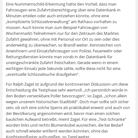
Eine Nummernschild-Erkennung hätte den Vorteil, dass man
Fahrzeugen eine Zufahrtsberechtigung über eine Datenbank in
Minuten erteilen oder auch entziehen könnte, ohne eine
„komplizierte Schlüsselverwaltung“ am Rathaus vorhalten zu
müssen. Auch könne man zum Beispiel Fahrzeugen von
Wochenmarkt-Teilnehmern nur für den Zeitraum des Marktes
Zufahrt gewähren, ohne mit Personal vor Ort zu sein oder dies
anderweitig zu überwachen, so Brandl weiter. Kennzeichen von
Anwohnern und Einsatzfahrzeugen von Polizei, Feuerwehr oder
Rettungsdiensten könnte man vorab in der Datenbank für
uneingeschränkte Zufahrt freischalten. Gerade wenn in einem
wichtigen Einsatz jede Sekunde zähle, sollte diese nicht für eine
„eventuelle Schlüsselsuche draufgehen“.
Für Ralph Zagel ist aufgrund der kontroversen Diskussion um diese
Entscheidung die Testphase sehr wertvoll. „Ich persönlich würde in
den Boden versenkbare Poller bevorzugen“, so Zagel, „schon allein
wegen unserem historischen Stadtbild“. Doch man sollte sich sicher
sein, ob sich eine solche Sperre als praktikabel erweist und auch von
der Bevölkerung angenommen wird, bevor man einen solchen
baulichen Aufwand betreibt, meint Zagel. Für eine „Test-Schranke“
würden links und rechts Blumenkübel ausreichen, die bei Bedarf
auch schnell wieder entfernt werden könnten, ohne das
Kopfsteinpflaster aufzureißen, so Zagel weiter.