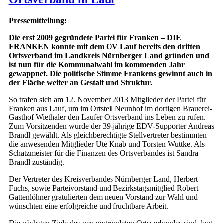
Pressemitteilung:
Die erst 2009 gegründete Partei für Franken – DIE
FRANKEN konnte mit dem OV Lauf bereits den dritten
Ortsverband im Landkreis Nürnberger Land gründen und
ist nun für die Kommunalwahl im kommenden Jahr
gewappnet. Die politische Stimme Frankens gewinnt auch in
der Fläche weiter an Gestalt und Struktur.
So trafen sich am 12. November 2013 Mitglieder der Partei für
Franken aus Lauf, um im Ortsteil Neunhof im dortigen Brauerei-
Gasthof Wiethaler den Laufer Ortsverband ins Leben zu rufen.
Zum Vorsitzenden wurde der 39-jährige EDV-Supporter Andreas
Brandl gewählt. Als gleichberechtigte Stellvertreter bestimmten
die anwesenden Mitglieder Ute Knab und Torsten Wuttke. Als
Schatzmeister für die Finanzen des Ortsverbandes ist Sandra
Brandl zuständig.
Der Vertreter des Kreisverbandes Nürnberger Land, Herbert
Fuchs, sowie Parteivorstand und Bezirkstagsmitglied Robert
Gattenlöhner gratulierten dem neuen Vorstand zur Wahl und
wünschten eine erfolgreiche und fruchtbare Arbeit.
Die nächsten Ziele des neu gegründeten Ortsverbandes sind, laut