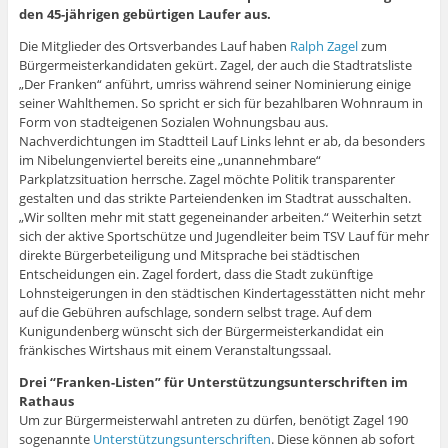
den 45-jährigen gebürtigen Laufer aus.
Die Mitglieder des Ortsverbandes Lauf haben
Ralph Zagel
zum
Bürgermeisterkandidaten gekürt. Zagel, der auch die Stadtratsliste
„Der Franken“ anführt, umriss während seiner Nominierung einige
seiner Wahlthemen. So spricht er sich für bezahlbaren Wohnraum in
Form von stadteigenen Sozialen Wohnungsbau aus.
Nachverdichtungen im Stadtteil Lauf Links lehnt er ab, da besonders
im Nibelungenviertel bereits eine „unannehmbare“
Parkplatzsituation herrsche. Zagel möchte Politik transparenter
gestalten und das strikte Parteiendenken im Stadtrat ausschalten.
„Wir sollten mehr mit statt gegeneinander arbeiten.“ Weiterhin setzt
sich der aktive Sportschütze und Jugendleiter beim TSV Lauf für mehr
direkte Bürgerbeteiligung und Mitsprache bei städtischen
Entscheidungen ein. Zagel fordert, dass die Stadt zukünftige
Lohnsteigerungen in den städtischen Kindertagesstätten nicht mehr
auf die Gebühren aufschlage, sondern selbst trage. Auf dem
Kunigundenberg wünscht sich der Bürgermeisterkandidat ein
fränkisches Wirtshaus mit einem Veranstaltungssaal.
Drei “Franken-Listen” für Unterstützungsunterschriften im
Rathaus
Um zur Bürgermeisterwahl antreten zu dürfen, benötigt Zagel 190
sogenannte
Unterstützungsunterschriften
. Diese können ab sofort