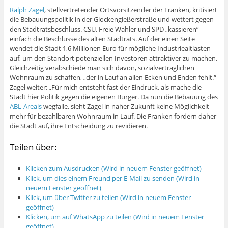
Ralph Zagel
, stellvertretender Ortsvorsitzender der Franken, kritisiert
die Bebauungspolitik in der Glockengießerstraße und wettert gegen
den Stadtratsbeschluss. CSU, Freie Wähler und SPD „kassieren“
einfach die Beschlüsse des alten Stadtrats. Auf der einen Seite
wendet die Stadt 1,6 Millionen Euro für mögliche Industriealtlasten
auf, um den Standort potenziellen Investoren attraktiver zu machen.
Gleichzeitig verabschiede man sich davon, sozialverträglichen
Wohnraum zu schaffen, „der in Lauf an allen Ecken und Enden fehlt.“
Zagel weiter: „Für mich entsteht fast der Eindruck, als mache die
Stadt hier Politik gegen die eigenen Bürger. Da nun die Bebauung des
ABL-Areals
wegfalle, sieht Zagel in naher Zukunft keine Möglichkeit
mehr für bezahlbaren Wohnraum in Lauf. Die Franken fordern daher
die Stadt auf, ihre Entscheidung zu revidieren.
Teilen über:
Klicken zum Ausdrucken (Wird in neuem Fenster geöffnet)
Klick, um dies einem Freund per E-Mail zu senden (Wird in
neuem Fenster geöffnet)
Klick, um über Twitter zu teilen (Wird in neuem Fenster
geöffnet)
Klicken, um auf WhatsApp zu teilen (Wird in neuem Fenster
geöffnet)