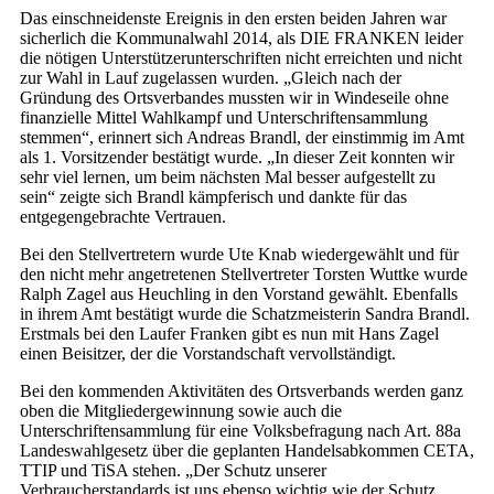
Das einschneidenste Ereignis in den ersten beiden Jahren war
sicherlich die Kommunalwahl 2014, als DIE FRANKEN leider
die nötigen Unterstützerunterschriften nicht erreichten und nicht
zur Wahl in Lauf zugelassen wurden. „Gleich nach der
Gründung des Ortsverbandes mussten wir in Windeseile ohne
finanzielle Mittel Wahlkampf und Unterschriftensammlung
stemmen“, erinnert sich Andreas Brandl, der einstimmig im Amt
als 1. Vorsitzender bestätigt wurde. „In dieser Zeit konnten wir
sehr viel lernen, um beim nächsten Mal besser aufgestellt zu
sein“ zeigte sich Brandl kämpferisch und dankte für das
entgegengebrachte Vertrauen.
Bei den Stellvertretern wurde Ute Knab wiedergewählt und für
den nicht mehr angetretenen Stellvertreter Torsten Wuttke wurde
Ralph Zagel aus Heuchling in den Vorstand gewählt. Ebenfalls
in ihrem Amt bestätigt wurde die Schatzmeisterin Sandra Brandl.
Erstmals bei den Laufer Franken gibt es nun mit Hans Zagel
einen Beisitzer, der die Vorstandschaft vervollständigt.
Bei den kommenden Aktivitäten des Ortsverbands werden ganz
oben die Mitgliedergewinnung sowie auch die
Unterschriftensammlung für eine Volksbefragung nach Art. 88a
Landeswahlgesetz über die geplanten Handelsabkommen CETA,
TTIP und TiSA stehen. „Der Schutz unserer
Verbraucherstandards ist uns ebenso wichtig wie der Schutz