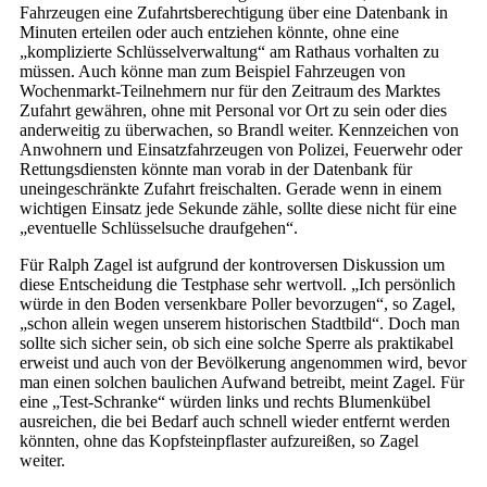
Fahrzeugen eine Zufahrtsberechtigung über eine Datenbank in
Minuten erteilen oder auch entziehen könnte, ohne eine
„komplizierte Schlüsselverwaltung“ am Rathaus vorhalten zu
müssen. Auch könne man zum Beispiel Fahrzeugen von
Wochenmarkt-Teilnehmern nur für den Zeitraum des Marktes
Zufahrt gewähren, ohne mit Personal vor Ort zu sein oder dies
anderweitig zu überwachen, so Brandl weiter. Kennzeichen von
Anwohnern und Einsatzfahrzeugen von Polizei, Feuerwehr oder
Rettungsdiensten könnte man vorab in der Datenbank für
uneingeschränkte Zufahrt freischalten. Gerade wenn in einem
wichtigen Einsatz jede Sekunde zähle, sollte diese nicht für eine
„eventuelle Schlüsselsuche draufgehen“.
Für Ralph Zagel ist aufgrund der kontroversen Diskussion um
diese Entscheidung die Testphase sehr wertvoll. „Ich persönlich
würde in den Boden versenkbare Poller bevorzugen“, so Zagel,
„schon allein wegen unserem historischen Stadtbild“. Doch man
sollte sich sicher sein, ob sich eine solche Sperre als praktikabel
erweist und auch von der Bevölkerung angenommen wird, bevor
man einen solchen baulichen Aufwand betreibt, meint Zagel. Für
eine „Test-Schranke“ würden links und rechts Blumenkübel
ausreichen, die bei Bedarf auch schnell wieder entfernt werden
könnten, ohne das Kopfsteinpflaster aufzureißen, so Zagel
weiter.